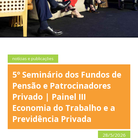
notícias e publicações
5º Seminário dos Fundos de
Pensão e Patrocinadores
Privado | Painel III
Economia do Trabalho e a
Previdência Privada
28/5/2026