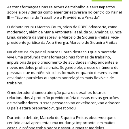
As transformações nas relações de trabalho e seus impactos
sobre a previdência complementar estiveram no centro do Painel
III — “Economia do Trabalho e a Previdência Privada”.
O debate reuniu Marcos Couto, sócio da RBPC Advocacia, como
moderador, além de Maria Antonieta Fazal, da SulAmérica; Eunice
Lima, diretora da Banesprev; e Marcelo de Siqueira Freitas, vice-
presidente jurídico da Axia Energia. Marcelo de Siqueira Freitas
Na abertura do painel, Marcos Couto destacou que o mercado
vive uma profunda transformação nas formas de trabalho,
impulsionada pelo crescimento de atividades independentes e
novos modelos profissionais. Segundo ele, cresce o número de
pessoas que mantêm vínculos formais enquanto desenvolvem
atividades paralelas ou optam por relações mais flexíveis de
trabalho.
O moderador chamou atenção para os desafios futuros
relacionados à proteção previdenciária dessas novas gerações
de trabalhadores. “Essas pessoas vão envelhecer, vão adoecer.
O país estará preparado?”, questionou.
Durante o debate, Marcelo de Siqueira Freitas observou que o
cenário atual apresenta uma mudança importante: em muitos
casos, o próprio trabalhador passou a rejeitar modelos