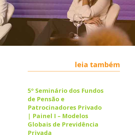
leia também
5º Seminário dos Fundos
de Pensão e
Patrocinadores Privado
| Painel I – Modelos
Globais de Previdência
Privada