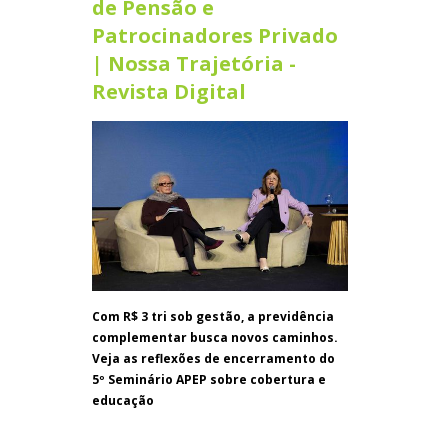
de Pensão e
Patrocinadores Privado
| Nossa Trajetória -
Revista Digital
Com R$ 3 tri sob gestão, a previdência
complementar busca novos caminhos.
Veja as reflexões de encerramento do
5º Seminário APEP sobre cobertura e
educação