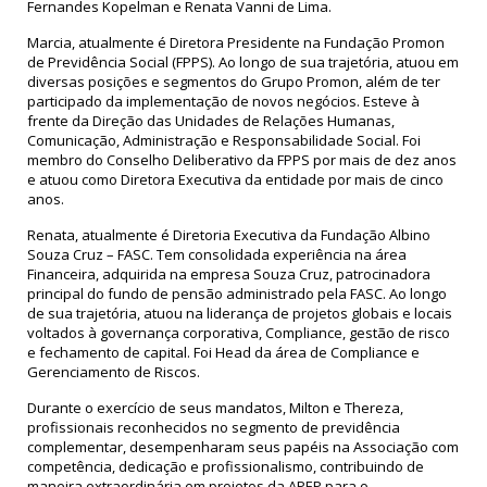
Fernandes Kopelman e Renata Vanni de Lima.
Marcia, atualmente é Diretora Presidente na Fundação Promon
de Previdência Social (FPPS). Ao longo de sua trajetória, atuou em
diversas posições e segmentos do Grupo Promon, além de ter
participado da implementação de novos negócios. Esteve à
frente da Direção das Unidades de Relações Humanas,
Comunicação, Administração e Responsabilidade Social. Foi
membro do Conselho Deliberativo da FPPS por mais de dez anos
e atuou como Diretora Executiva da entidade por mais de cinco
anos.
Renata, atualmente é Diretoria Executiva da Fundação Albino
Souza Cruz – FASC. Tem consolidada experiência na área
Financeira, adquirida na empresa Souza Cruz, patrocinadora
principal do fundo de pensão administrado pela FASC. Ao longo
de sua trajetória, atuou na liderança de projetos globais e locais
voltados à governança corporativa, Compliance, gestão de risco
e fechamento de capital. Foi Head da área de Compliance e
Gerenciamento de Riscos.
Durante o exercício de seus mandatos, Milton e Thereza,
profissionais reconhecidos no segmento de previdência
complementar, desempenharam seus papéis na Associação com
competência, dedicação e profissionalismo, contribuindo de
maneira extraordinária em projetos da APEP para o