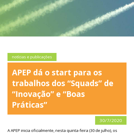
notícias e publicações
APEP dá o start para os
trabalhos dos “Squads” de
“Inovação” e “Boas
Práticas”
30/7/2020
A APEP inicia oficialmente, nesta quinta-feira (30 de julho), os