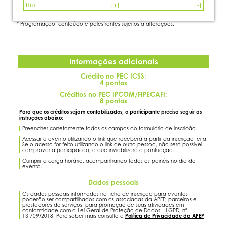
Bio
[+]
[-]
Atuando como Diretor de Investimentos do Fundo de Pensão da Rhodia,
acumula mais de 15 anos de experiência na gestão de ativos, riscos e
* Programação, conteúdo e palestrantes sujeitos a alterações.
operações financeiras em entidades de grande porte, destacando-se na
condução de carteiras de investimento que ultrapassam R$ 1,6 bilhões.
Possui expertise no planejamento e controle financeiro, fluxo de caixa,
análise de riscos/crédito, gestão e estruturação de carteiras e simulação de
cenários para tomada de decisões estratégicas.
Com sólida formação acadêmica e extensa experiência na área financeira, é
Informações adicionais
Economista graduado pela PUC Minas, com especializações relevantes,
incluindo MBA em Gestão de Projetos e MBA em Finanças e Controladoria
ambas pelo IBMEC.
Crédito no PEC ICSS:
4 pontos
Créditos no PEC IPCOM/FIPECAFI:
8 pontos
Para que os créditos sejam contabilizados, o participante precisa seguir as
instruções abaixo:
Preencher corretamente todos os campos do formulário de inscrição.
Acessar o evento utilizando o link que receberá a partir da inscrição feita.
Se o acesso for feito utilizando o link de outra pessoa, não será possível
comprovar a participação, o que inviabilizará a pontuação.
Cumprir a carga horário, acompanhando todos os painéis no dia do
evento.
Dados pessoais
Os dados pessoais informados na ficha de inscrição para eventos
poderão ser compartilhados com as associadas da APEP, parceiros e
prestadores de serviços, para promoção de suas atividades em
conformidade com a Lei Geral de Proteção de Dados – LGPD, nº
13.709/2018. Para saber mais consulte a
Política de Privacidade da APEP
.