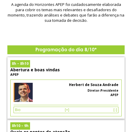
A agenda do Horizontes APEP foi cuidadosamente elaborada
para cobrir os temas mais relevantes e desafiadores do
momento, trazendo análises e debates que farão a diferença na
sua tomada de decisão.
Programação do dia 8/10*
8h – 8h10
Abertura e boas vindas
APEP
Herbert de Souza Andrade
Diretor-Presidente
APEP
Bio
[+]
[-]
É Presidente da APEP (Associação dos fundos de pensão e patrocinadores do
setor privado); Diretor Geral da Fundação Itaúsa; Membro das Squads da
APEP e da comissão de governança da Abrapp, foi membro do conselho
8h10 – 9h
fiscal da Abrapp, Sindapp, ICSS e Uniabrapp e participou da Comissão de
Reorganização Societária do CNPC e da Comissão Mista de Autorregulação
Quais os pontos de atenção