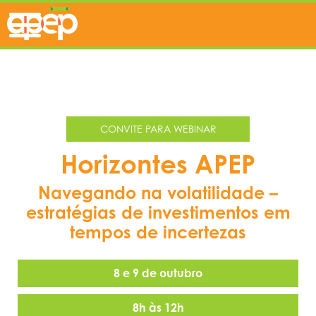
CONVITE PARA WEBINAR
Horizontes APEP
Navegando na volatilidade –
estratégias de investimentos em
tempos de incertezas
8 e 9 de outubro
8h às 12h