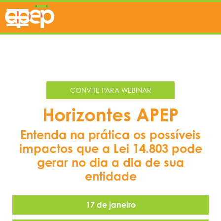
CONVITE PARA WEBINAR
Horizontes APEP
Entenda na prática os possíveis
impactos que a Lei 14.803 pode
gerar no dia a dia de sua
entidade
17 de janeiro