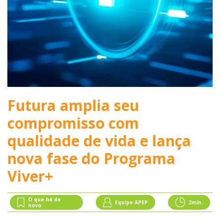
Futura amplia seu
compromisso com
qualidade de vida e lança
nova fase do Programa
Viver+
O que há de
Equipe APEP
2
min.
novo