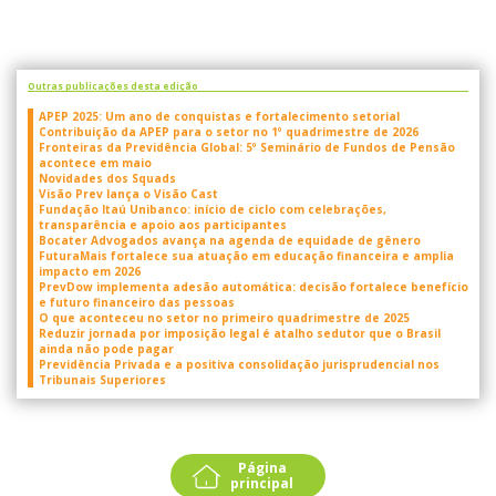
Outras publicações desta edição
APEP 2025: Um ano de conquistas e fortalecimento setorial
Contribuição da APEP para o setor no 1º quadrimestre de 2026
Fronteiras da Previdência Global: 5º Seminário de Fundos de Pensão
acontece em maio
Novidades dos Squads
Visão Prev lança o Visão Cast
Fundação Itaú Unibanco: início de ciclo com celebrações,
transparência e apoio aos participantes
Bocater Advogados avança na agenda de equidade de gênero
FuturaMais fortalece sua atuação em educação financeira e amplia
impacto em 2026
PrevDow implementa adesão automática: decisão fortalece benefício
e futuro financeiro das pessoas
O que aconteceu no setor no primeiro quadrimestre de 2025
Reduzir jornada por imposição legal é atalho sedutor que o Brasil
ainda não pode pagar
Previdência Privada e a positiva consolidação jurisprudencial nos
Tribunais Superiores
Página
principal