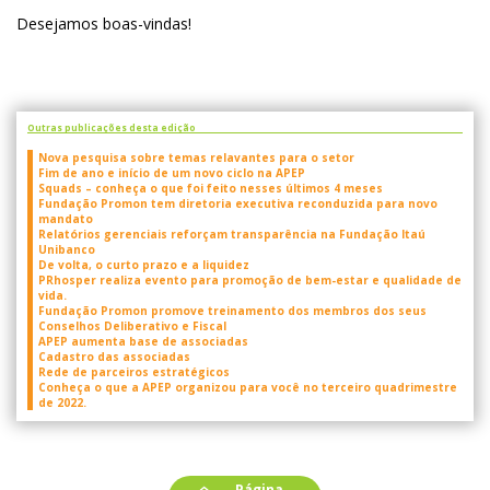
Desejamos boas-vindas!
Outras publicações desta edição
Nova pesquisa sobre temas relavantes para o setor
Fim de ano e início de um novo ciclo na APEP
Squads – conheça o que foi feito nesses últimos 4 meses
Fundação Promon tem diretoria executiva reconduzida para novo
mandato
Relatórios gerenciais reforçam transparência na Fundação Itaú
Unibanco
De volta, o curto prazo e a liquidez
PRhosper realiza evento para promoção de bem-estar e qualidade de
vida.
Fundação Promon promove treinamento dos membros dos seus
Conselhos Deliberativo e Fiscal
APEP aumenta base de associadas
Cadastro das associadas
Rede de parceiros estratégicos
Conheça o que a APEP organizou para você no terceiro quadrimestre
de 2022.
Página