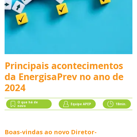
Principais acontecimentos
da EnergisaPrev no ano de
2024
O que há de
Equipe APEP
18
min.
novo
Boas-vindas ao novo Diretor-