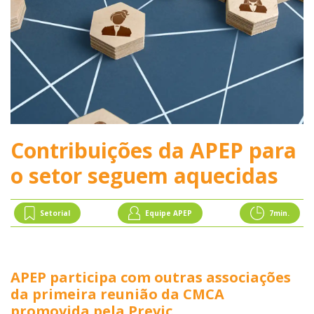
Contribuições da APEP para
o setor seguem aquecidas
Setorial
Equipe APEP
7
min.
APEP participa com outras associações
da primeira reunião da CMCA
promovida pela Previc