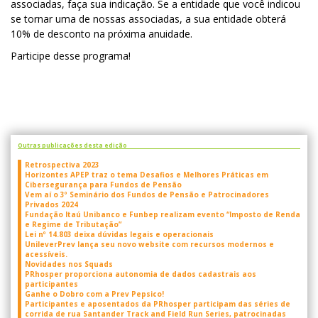
associadas, faça sua indicação. Se a entidade que você indicou
se tornar uma de nossas associadas, a sua entidade obterá
10% de desconto na próxima anuidade.
Participe desse programa!
Outras publicações desta edição
Retrospectiva 2023
Horizontes APEP traz o tema Desafios e Melhores Práticas em
Cibersegurança para Fundos de Pensão
Vem aí o 3º Seminário dos Fundos de Pensão e Patrocinadores
Privados 2024
Fundação Itaú Unibanco e Funbep realizam evento “Imposto de Renda
e Regime de Tributação”
Lei nº 14.803 deixa dúvidas legais e operacionais
UnileverPrev lança seu novo website com recursos modernos e
acessíveis.
Novidades nos Squads
PRhosper proporciona autonomia de dados cadastrais aos
participantes
Ganhe o Dobro com a Prev Pepsico!
Participantes e aposentados da PRhosper participam das séries de
corrida de rua Santander Track and Field Run Series, patrocinadas