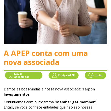
A APEP conta com uma
nova associada
Novas
Equipe APEP
1
min.
associadas
Damos as boas-vindas à nossa nova associada:
Tarpon
Investimentos
Continuamos com o Programa
“Member get member”.
Então, se você conhece entidades que não são nossas