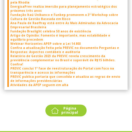
pela Rhodia
EnergisaPrev realiza imersão para planejamento estratégico dos
próximos três anos
Fundação Itaú Unibanco e Funbep promovem o 3º Workshop sobre
Cultura de Gestão Baseada em Risco
Ana Paula de Raeffray está entre As Mais Admiradas da Advocacia
Empresarial Brasileira
Fundação Braslight celebra 50 anos de existência
Artigo de Opinião: Fomento é importante, mas estabilidade e
equilíbrio precedem
Webinar Horizontes APEP sobre a Lei 14.803
Confira a atualização feita pela PREVIC no documento Perguntas e
Respostas: Aspectos contábeis e auditoria
Relatório de Gestão 2023 da PREVIC revela crescimento da
previdência complementar no Brasil e superávit de R$15 bilhões.
Confira!
PREVIC conclui 1ª fase de reestruturação do Portal com foco na
transparência e acesso às informações
PREVIC publica portaria que consolida e atualiza as regras de envio
de informações previdenciárias
Atividades da APEP seguem em alta
Página
principal